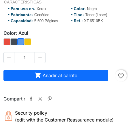
CARACTERÍSTICAS
• Para uso en:
• Color:
Xerox
Negro
• Fabricante:
• Tipo:
Genérico
Toner (Laser)
• Capacidad:
• Ref.:
5.500 Páginas
XT-6510BK
Color: Azul
Rojo
Negro
Amarillo
Azul



Añadir al carrito
favorite_border
Compartir
Security policy
(edit with the Customer Reassurance module)