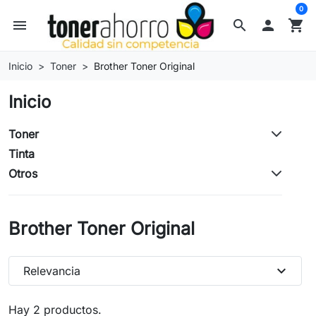
0
menu
search

shopping_cart
Inicio
Toner
Brother Toner Original
Inicio
Toner
Tinta
Otros
Brother Toner Original
expand_more
Relevancia
Hay 2 productos.