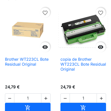
favorite_border
favorite_border


Brother WT223CL Bote
copia de Brother
Residual Original
WT223CL Bote Residual
Original
24,79 €
24,79 €




Añadir al carrito
Añadir al carr

